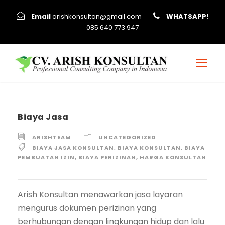
Email
arishkonsultan@gmail.com
WHATSAPP!
085 640 773 947
Biaya Jasa
ARISHTEAM
UNCATEGORIZED
BIAYA JASA KONSULTAN
,
BIAYA KONSULTAN
,
BIAYA
PEMBUATAN IZIN
,
BIAYA PERIZINAN
,
HARGA KONSULTAN
Arish Konsultan menawarkan jasa layaran
mengurus dokumen perizinan yang
berhubungan dengan lingkungan hidup dan lalu