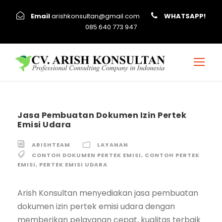
Email
arishkonsultan@gmail.com
WHATSAPP!
085 640 773 947
Jasa Pembuatan Dokumen Izin Pertek
Emisi Udara
ARISHTEAM
LAYANAN
CONTOH DOKUMEN PERTEK EMISI
,
CONTOH PERTEK
EMISI
,
PERTEK EMISI UDARA
Arish Konsultan menyediakan jasa pembuatan
dokumen izin pertek emisi udara dengan
memberikan pelayanan cepat, kualitas terbaik