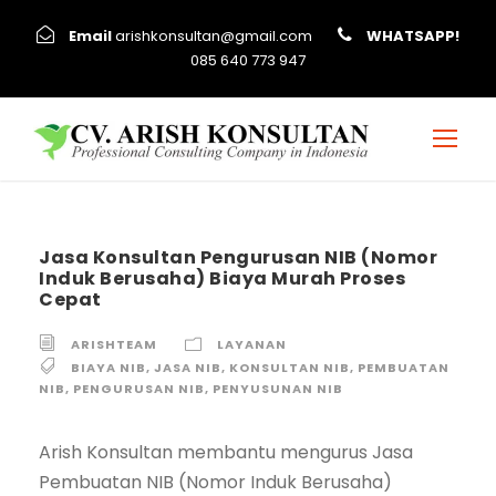
Email
arishkonsultan@gmail.com
WHATSAPP!
085 640 773 947
Jasa Konsultan Pengurusan NIB (Nomor
Induk Berusaha) Biaya Murah Proses
Cepat
ARISHTEAM
LAYANAN
BIAYA NIB
,
JASA NIB
,
KONSULTAN NIB
,
PEMBUATAN
NIB
,
PENGURUSAN NIB
,
PENYUSUNAN NIB
Arish Konsultan membantu mengurus Jasa
Pembuatan NIB (Nomor Induk Berusaha)