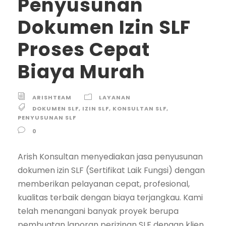
Penyusunan
Dokumen Izin SLF
Proses Cepat
Biaya Murah
ARISHTEAM
LAYANAN
DOKUMEN SLF
,
IZIN SLF
,
KONSULTAN SLF
,
PENYUSUNAN SLF
0
Arish Konsultan menyediakan jasa penyusunan
dokumen izin SLF (Sertifikat Laik Fungsi) dengan
memberikan pelayanan cepat, profesional,
kualitas terbaik dengan biaya terjangkau. Kami
telah menangani banyak proyek berupa
pembuatan laporan perizinan SLF dengan klien