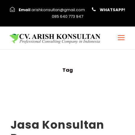
Email
arishkonsultan@gmail.com
WHATSAPP!
085 640 773 947
Tag
konsultan slf
Jasa Konsultan