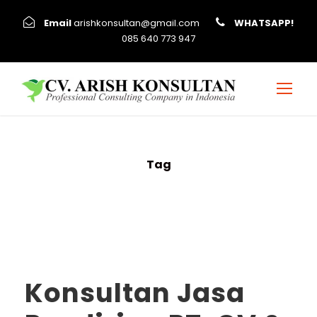
Email
arishkonsultan@gmail.com
WHATSAPP!
085 640 773 947
Tag
proses pendirian pt
Konsultan Jasa